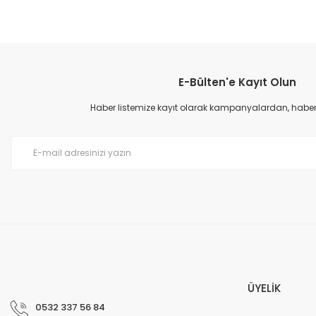
Bu ürünün fiyat bilgisi, resim, ürün açıklamalarında ve diğer konular
Görüş ve önerileriniz için teşekkür ederiz.
E-Bülten'e Kayıt Olun
Ürün resmi kalitesiz, bozuk veya görüntülenemiyor.
Ürün açıklamasında eksik bilgiler bulunuyor.
Haber listemize kayıt olarak kampanyalardan, haberda
Ürün bilgilerinde hatalar bulunuyor.
Ürün fiyatı diğer sitelerden daha pahalı.
Bu ürüne benzer farklı alternatifler olmalı.
ÜYELİK
0532 337 56 84