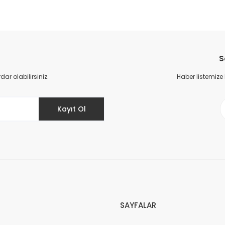
da yetersiz gördüğünüz noktaları öneri formunu kullanarak tarafımıza il
Bu ürüne ilk yorumu siz yapın!
S
Yorum Yaz
r olabilirsiniz.
Haber listemize
Kayıt Ol
Gönder
SAYFALAR