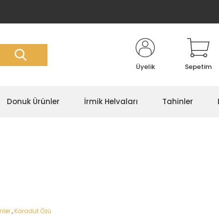
Üyelik
Sepetim
Donuk Ürünler
İrmik Helvaları
Tahinler
nler
,
Karadut Özü