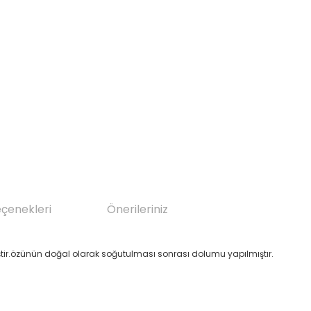
eçenekleri
Önerileriniz
tir.özünün doğal olarak soğutulması sonrası dolumu yapılmıştır.