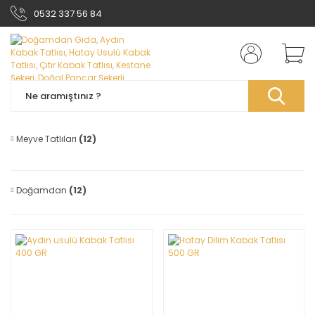
0532 337 56 84
Meyve Tatlıları
(12)
Doğamdan
(12)